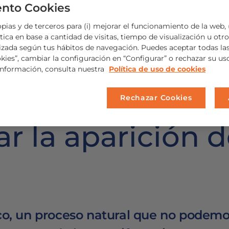
nto Cookies
ias y de terceros para (i) mejorar el funcionamiento de la web, (
ica en base a cantidad de visitas, tiempo de visualización u otros
izada según tus hábitos de navegación. Puedes aceptar todas la
okies”, cambiar la configuración en “Configurar” o rechazar su u
información, consulta nuestra
Política de uso de cookies
Rechazar Cookies
r la aparición 
ico, un proceso natural que no podem