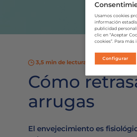
Consentimie
Usamos cookies prop
información estadíst
publicidad personal
clic en “Aceptar Co
cookies”. Para más 
Configurar
3,5 min de lectura
Cómo retrasa
arrugas
El envejecimiento es fisiológ