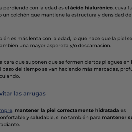
a perdiendo con la edad es el
ácido hialurónico
, cuya f
mo un colchón que mantiene la estructura y densidad de 
én es más lenta con la edad, lo que hace que la piel s
 también una mayor aspereza y/o descamación.
la cara que suponen que se formen ciertos pliegues en la
el paso del tiempo se van haciendo más marcadas, pro
iculando.
vitar las arrugas
empre
,
mantener la piel correctamente hidratada
es
onfortable y saludable, si no también para
mantener s
radiante.