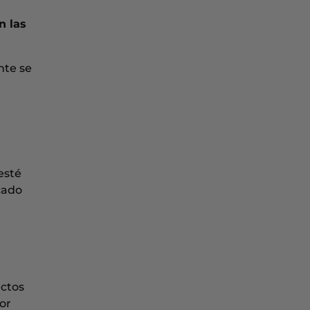
n las
nte se
 esté
cado
ectos
or