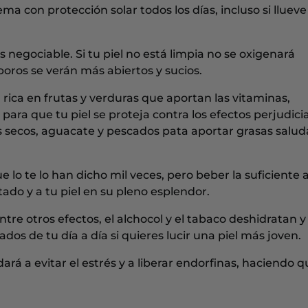
ma con protección solar todos los días, incluso si llueve
es negociable. Si tu piel no está limpia no se oxigenará
ros se verán más abiertos y sucios.
 rica en frutas y verduras que aportan las vitaminas,
para que tu piel se proteja contra los efectos perjudici
os secos, aguacate y pescados pata aportar grasas salud
ue lo te lo han dicho mil veces, pero beber la suficiente
do y a tu piel en su pleno esplendor.
entre otros efectos, el alchocol y el tabaco deshidratan y
dos de tu día a día si quieres lucir una piel más joven.
ará a evitar el estrés y a liberar endorfinas, haciendo q