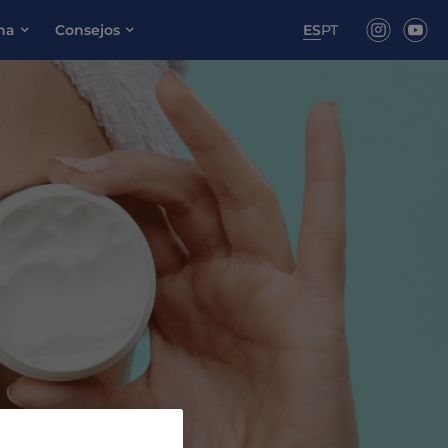
ona
Consejos
ES
PT