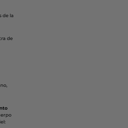
 de la
tra de
ino,
nto
uerpo
el: