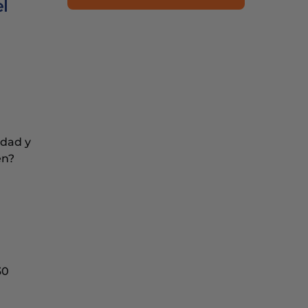
l
idad y
en?
30