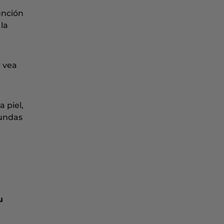
unción
la
e vea
 piel,
fundas
u