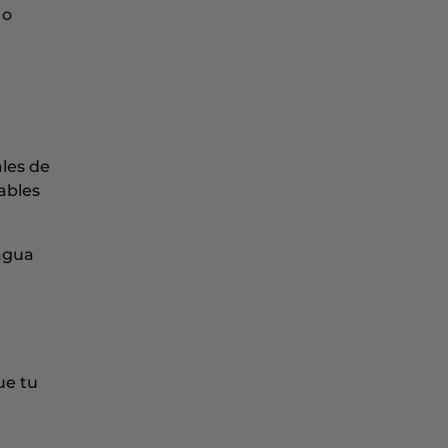
 o
ales de
ables
 agua
ue tu