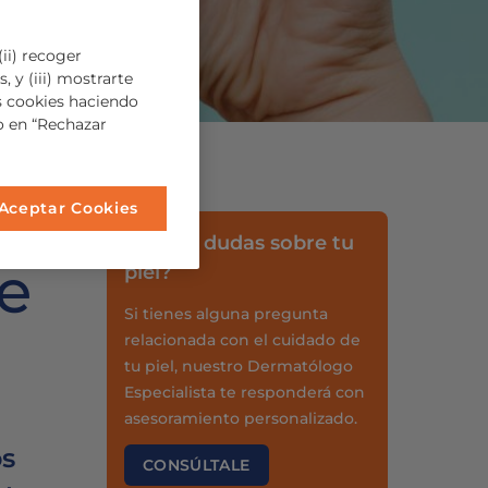
ii) recoger
, y (iii) mostrarte
s cookies haciendo
so en “Rechazar
Aceptar Cookies
¿Tienes dudas sobre tu
de
piel?
Si tienes alguna pregunta
relacionada con el cuidado de
tu piel, nuestro Dermatólogo
Especialista te responderá con
asesoramiento personalizado.
os
CONSÚLTALE