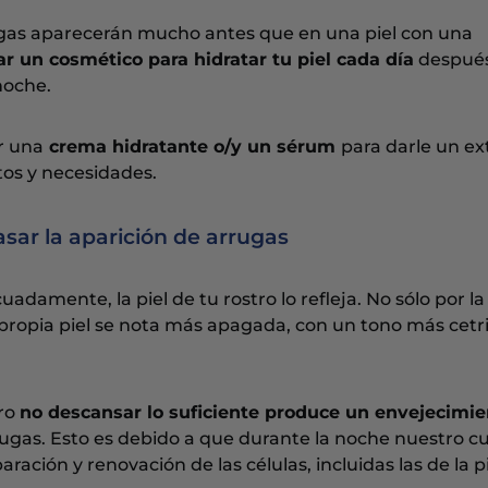
rrugas aparecerán mucho antes que en una piel con una
zar un cosmético para hidratar tu piel cada día
después
noche.
r una
crema hidratante o/y un sérum
para darle un ex
tos y necesidades.
asar la aparición de arrugas
mente, la piel de tu rostro lo refleja. No sólo por la
a propia piel se nota más apagada, con un tono más cetr
ero
no descansar lo suficiente produce un envejecimie
rugas. Esto es debido a que durante la noche nuestro c
ración y renovación de las células, incluidas las de la pi