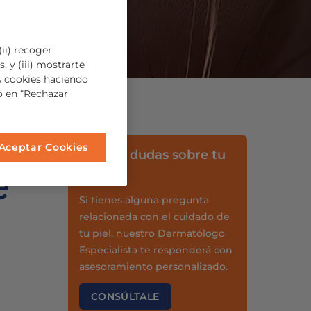
ii) recoger
, y (iii) mostrarte
s cookies haciendo
so en “Rechazar
Aceptar Cookies
¿Tienes dudas sobre tu
e
piel?
Si tienes alguna pregunta
relacionada con el cuidado de
tu piel, nuestro Dermatólogo
Especialista te responderá con
asesoramiento personalizado.
CONSÚLTALE