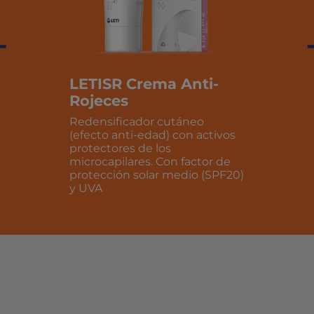
+
LETISR Crema Anti-
Rojeces
Redensificador cutáneo
(efecto anti-edad) con activos
protectores de los
microcapilares. Con factor de
protección solar medio (SPF20)
y UVA