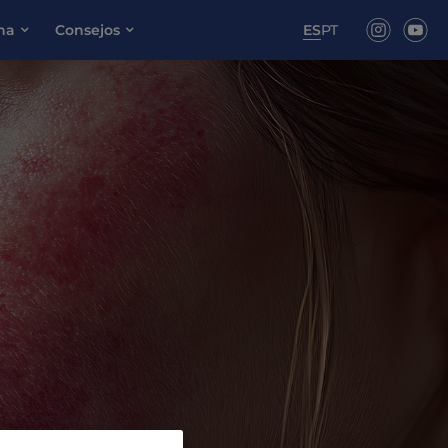
ona
Consejos
ES
PT