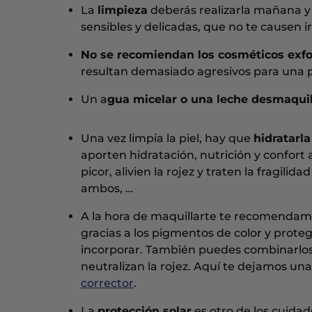
La
limpieza
deberás realizarla mañana y 
sensibles y delicadas, que no te causen ir
No se recomiendan los cosméticos exfo
resultan demasiado agresivos para una pi
Un a
gua micelar o una leche desmaquil
Una vez limpia la piel, hay que
hidratarla
aporten hidratación, nutrición y confort a
picor, alivien la rojez y traten la fragili
ambos, …
A la hora de maquillarte te recomenda
gracias a los pigmentos de color y protegen
incorporar. También puedes combinarlos 
neutralizan la rojez. Aquí te dejamos 
corrector
.
La
protección solar
es otro de los cuidad