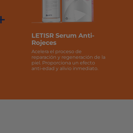
+
LETISR Serum Anti-
Rojeces
Acelera el proceso de
reparación y regeneración de la
piel. Proporciona un efecto
anti-edad y alivio inmediato.