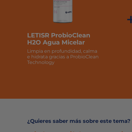
LETISR ProbioClean
H2O Agua Micelar
Limpia en profundidad, calma
e hidrata gracias a ProbioClean
Technology
¿Quieres saber más sobre este tema?