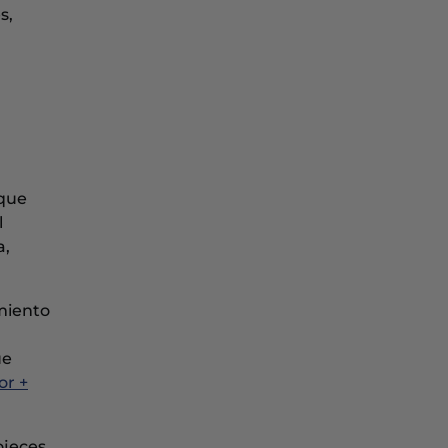
s,
 que
l
a,
imiento
ue
or +
ojeces,