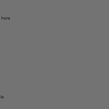
a hora
la