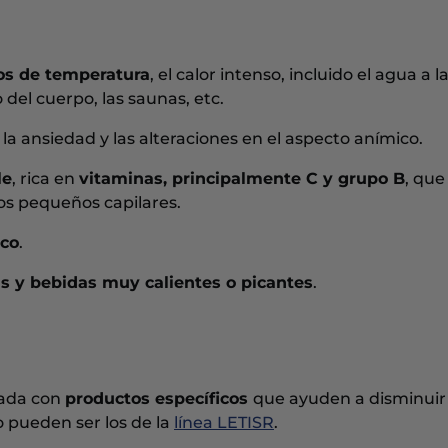
cos de temperatura
, el calor intenso, incluido el agua a l
 del cuerpo, las saunas, etc.
, la ansiedad y las alteraciones en el aspecto anímico.
le
, rica en
vitaminas, principalmente C y grupo B
, que
los pequeños capilares.
aco
.
s y bebidas muy calientes o picantes
.
uada con
productos específicos
que ayuden a disminuir 
o pueden ser los de la
línea LETISR
.