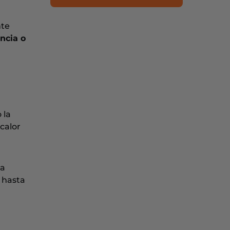
nte
ncia o
 la
calor
a
 hasta