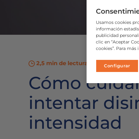
Consentimie
Usamos cookies prop
información estadíst
publicidad personal
clic en “Aceptar Co
cookies”. Para más 
2,5 min de lectura
Configurar
Cómo cuidar 
intentar dis
intensidad