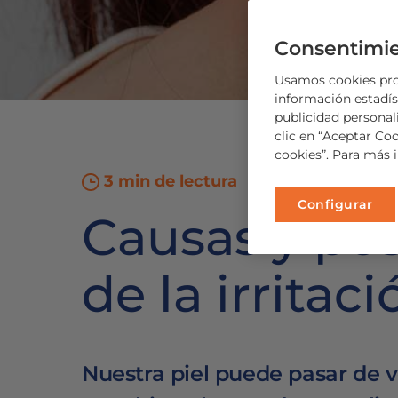
Consentimie
Usamos cookies prop
información estadíst
publicidad personal
clic en “Aceptar Co
cookies”. Para más 
3 min de lectura
Configurar
Causas y pos
de la irritac
Nuestra piel puede pasar de ve