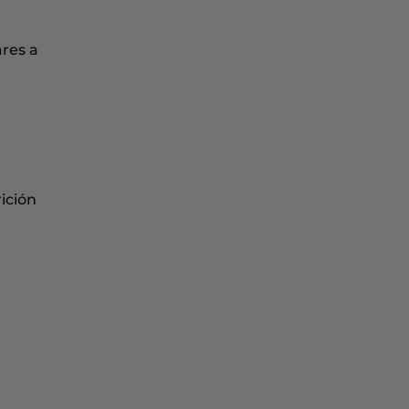
ares a
ición