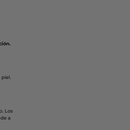
ción.
piel.
o. Los
ede a