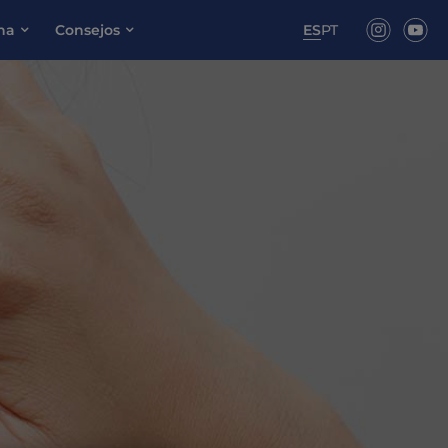
ona
Consejos
ES
PT