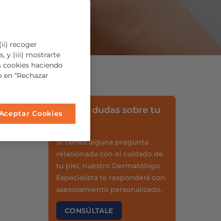
ii) recoger
, y (iii) mostrarte
s cookies haciendo
so en “Rechazar
¿Tienes dudas sobre tu
Aceptar Cookies
s
piel?
Si tienes alguna pregunta
relacionada con el cuidado de
tu piel, nuestro Dermatólogo
Especialista te responderá con
asesoramiento personalizado.
CONSÚLTALE