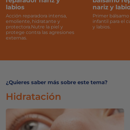
reparador nariz y
bálsamo re
labios
nariz y labi
Acción reparadora intensa,
Primer bálsamo
emoliente, hidratante y
infantil para el 
protectora.Nutre la piel y
y labios.
protege contra las agresiones
externas.
¿Quieres saber más sobre este tema?
Hidratación