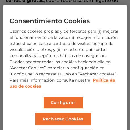
cortes o grietas
, sobre todo si se dan alguno de
estos
factores desencadenantes
:
Consentimiento Cookies
Una rápida pérdida de agua debido a un
clima
con frío y/o calor intensos
.
Usamos cookies propias y de terceros para (i) mejorar
el funcionamiento de la web, (ii) recoger información
Cambios bruscos de temperatura
, que
estadística en base a cantidad de visitas, tiempo de
también aceleran la pérdida de agua y la
visualización u otros, y (iii) mostrarte publicidad
personalizada según tus hábitos de navegación.
sequedad labial.
Puedes aceptar todas las cookies haciendo clic en
El
ambiente seco
por la acción de
“Aceptar Cookies”, cambiar la configuración en
“Configurar” o rechazar su uso en “Rechazar cookies”.
calefacciones y aires acondicionados.
Para más información, consulta nuestra
Política de
uso de cookies
Efecto de los
tratamientos de isotretinoína
para el
acné,
que resecan intensamente la piel
y mucosas.
Configurar
El efecto del
contacto del cigarrillo
con la piel
cuando fumas resulta irritante y provoca una
Rechazar Cookies
mayor sequedad.