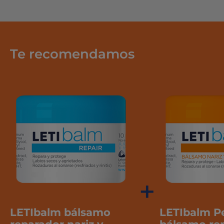
Te recomendamos
+
LETIbalm bálsamo
LETIbalm Pe