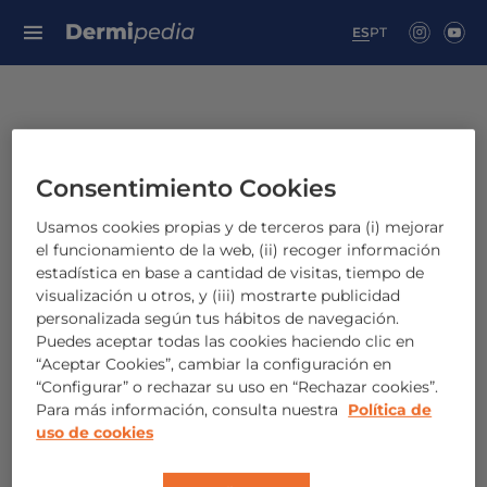
Search for:
ES
PT
¿Qué es el ácido
Consentimiento Cookies
retinoico?
Usamos cookies propias y de terceros para (i) mejorar
el funcionamiento de la web, (ii) recoger información
estadística en base a cantidad de visitas, tiempo de
¿Qué es el ácido retinoico?
visualización u otros, y (iii) mostrarte publicidad
personalizada según tus hábitos de navegación.
Descúbrelo con nosotros
Puedes aceptar todas las cookies haciendo clic en
“Aceptar Cookies”, cambiar la configuración en
“Configurar” o rechazar su uso en “Rechazar cookies”.
Para más información, consulta nuestra
Política de
uso de cookies
El
ácido retinoico
es un derivado de la
vitamina A
. Es
imprescindible
para el