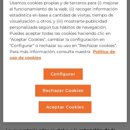
Usamos cookies propias y de terceros para (i) mejorar
material proteico que garantiza la estructura
el funcionamiento de la web, (ii) recoger información
normal de la piel.
estadística en base a cantidad de visitas, tiempo de
visualización u otros, y (iii) mostrarte publicidad
personalizada según tus hábitos de navegación.
¿Qué es la queratosis pilar?
Puedes aceptar todas las cookies haciendo clic en
“Aceptar Cookies”, cambiar la configuración en
“Configurar” o rechazar su uso en “Rechazar cookies”.
Denominamos
queratosis pilar
, queratosis
pilaris
Para más información, consulta nuestra
Política de
o
hiperqueratosis
folicular a unos
granitos de
uso de cookies
tacto áspero
que nos salen en algunas partes del
cuerpo, sobre todo en la parte externa de los
Configurar
brazos
y la zona exterior de los
muslos
.
Rechazar Cookies
En los
niños pequeños
puede aparecer también
en las
mejillas
y tener un tono rojizo por debajo, y
Aceptar Cookies
algunas personas tienen estos granitos en el
abdomen, la espalda e incluso brazos y piernas.