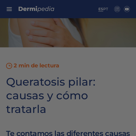
Search for:
ES
PT
2 min de lectura
Queratosis pilar:
causas y cómo
tratarla
Te contamos las diferentes causas