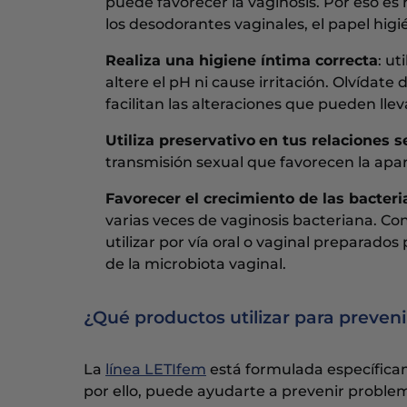
puede favorecer la vaginosis. Por eso es
los desodorantes vaginales, el papel higi
Realiza una higiene íntima correcta
: ut
altere el pH ni cause irritación. Olvídate
facilitan las alteraciones que pueden llev
Utiliza preservativo
en tus relaciones 
transmisión sexual que favorecen la apar
Favorecer el crecimiento de las bacter
varias veces de vaginosis bacteriana. C
utilizar por vía oral o vaginal preparad
de la microbiota vaginal.
¿Qué productos utilizar para preveni
La
línea LETIfem
está formulada específicam
por ello, puede ayudarte a prevenir proble