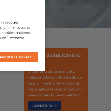
ii) recoger
, y (iii) mostrarte
s cookies haciendo
so en “Rechazar
¿Tienes dudas sobre tu
Aceptar Cookies
piel?
Si tienes alguna pregunta
relacionada con el cuidado de
tu piel, nuestro Dermatólogo
Especialista te responderá con
asesoramiento personalizado.
CONSÚLTALE