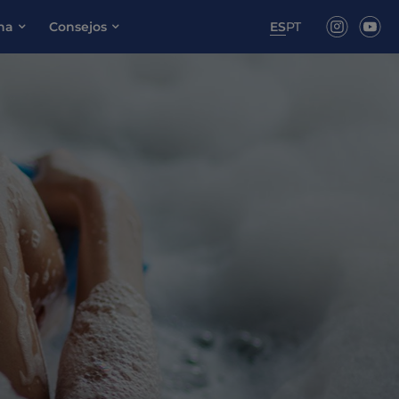
ona
Consejos
ES
PT