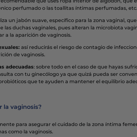
 recomendable que uses ropa interior de algodón, que e
énico perfumado o las toallitas íntimas perfumadas, etc
iliza un jabón suave, específico para la zona vaginal, qu
 de las duchas vaginales, pues alteran la microbiota vagin
ar a la aparición de vaginosis.
sexuales:
así reducirás el riesgo de contagio de infeccio
ición de vaginosis.
ias adecuadas
: sobre todo en el caso de que hayas sufri
onsulta con tu ginecólogo ya que quizá pueda ser conve
os probióticos que te ayuden a mantener el equilibrio ad
r la vaginosis?
ente para asegurar el cuidado de la zona íntima femen
mas como la vaginosis.