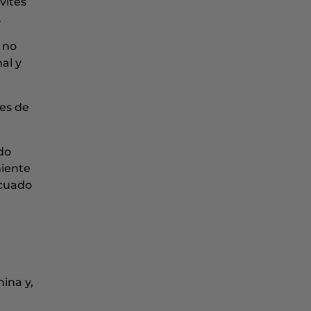
vites
.
e no
al y
nes de
do
niente
ecuado
ina y,