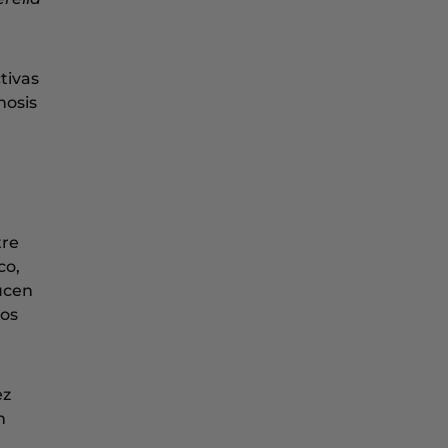
ctivas
nosis
tre
co,
ucen
mos
ez
n