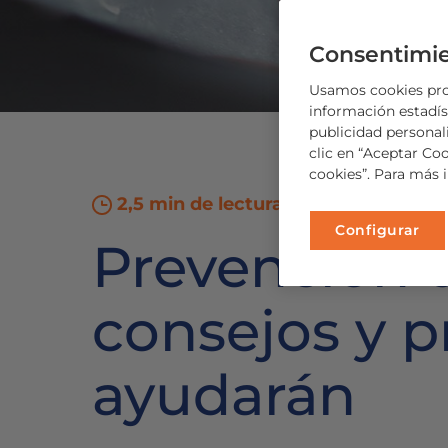
Consentimie
Usamos cookies prop
información estadíst
publicidad personal
clic en “Aceptar Co
cookies”. Para más 
2,5 min de lectura
Configurar
Prevención d
consejos y p
ayudarán