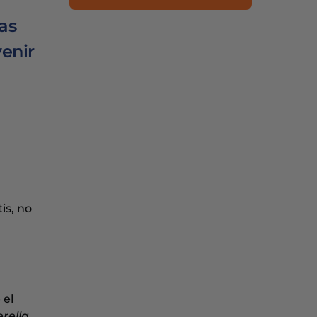
as
venir
is, no
 el
rella