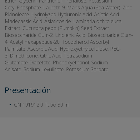
Ether. Glycerin. Panthenol. Trehalose. Potassium
Cetyl Phosphate. Laureth-9. Maris Aqua (Sea Water). Zinc
Ricinoleate. Hydrolyzed Hyaluronic Acid. Asiatic Acid.
Madecassic Acid. Asiaticoside. Laminaria ochroleuca
Extract. Cucurbita pepo (Pumpkin) Seed Extract.
Biosaccharide Gum-2. Linolenic Acid. Biosaccharide Gum-
4. Acetyl Hexapeptide-20. Tocophero.l Ascorbyl
Palmitate. Ascorbic Acid. Hydroxyethylcellulose. PEG-
8. Dimethicone. Citric Acid. Tetrasodium
Glutamate Diacetate. Phenoxyethanol. Sodium
Anisate. Sodium Levulinate. Potassium Sorbate.
Presentación
CN 191912.0
Tubo 30 ml