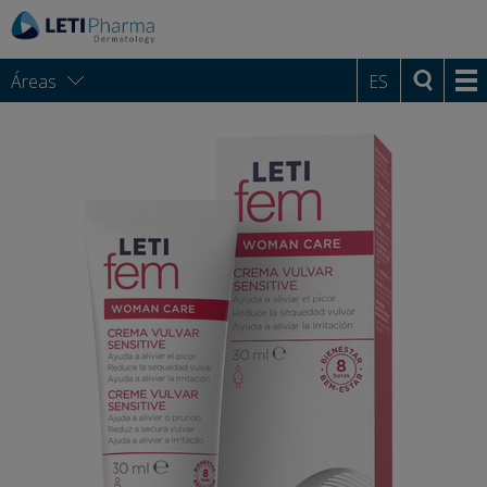
Áreas
ES