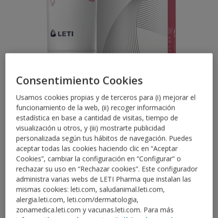
Consentimiento Cookies
Usamos cookies propias y de terceros para (i) mejorar el
CUIDADO DE LA MUJER
funcionamiento de la web, (ii) recoger información
LETIfem Crema Vulvar
estadística en base a cantidad de visitas, tiempo de
visualización u otros, y (iii) mostrarte publicidad
Sensitive
personalizada según tus hábitos de navegación. Puedes
aceptar todas las cookies haciendo clic en “Aceptar
Cookies”, cambiar la configuración en “Configurar” o
Crema hidratante y protectora especialmente
rechazar su uso en “Rechazar cookies”. Este configurador
formulada para la zona vulvar para prevenir
administra varias webs de LETI Pharma que instalan las
molestias y/o malestar.
mismas cookies: leti.com, saludanimal.leti.com,
alergia.leti.com, leti.com/dermatologia,
Reduce la sequedad
vulvar.
zonamedica.leti.com y vacunas.leti.com. Para más