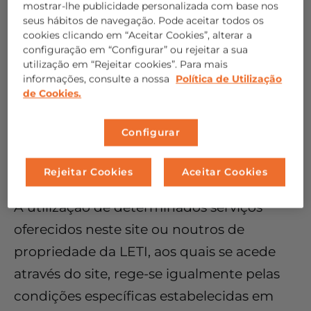
www.farmaindustria.es
e
www.fenin.es.
mostrar-lhe publicidade personalizada com base nos
seus hábitos de navegação. Pode aceitar todos os
cookies clicando em “Aceitar Cookies”, alterar a
O acesso ao sítio Web por qualquer
configuração em “Configurar” ou rejeitar a sua
utilização em “Rejeitar cookies”. Para mais
utilizador da Internet implica a plena
informações, consulte a nossa
Política de Utilização
de Cookies.
aceitação das presentes condições, que se
encontram permanentemente expostas
Configurar
no sítio Web, na versão publicada e em
vigor a todo o momento.
Rejeitar Cookies
Aceitar Cookies
A utilização de determinados serviços
oferecidos neste site ou noutros de
propriedade da LETI, aos quais se acede
através do site, rege-se igualmente pelas
condições específicas estabelecidas em