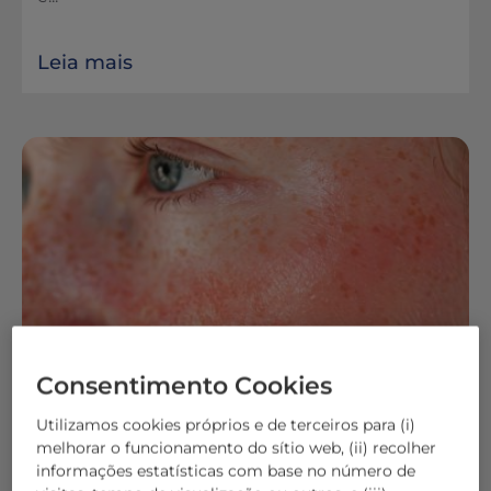
Leia mais
Consentimento Cookies
Utilizamos cookies próprios e de terceiros para (i)
Adultos
Comichão
Hidratação
melhorar o funcionamento do sítio web, (ii) recolher
Dermatite atópica facial em adultos
informações estatísticas com base no número de