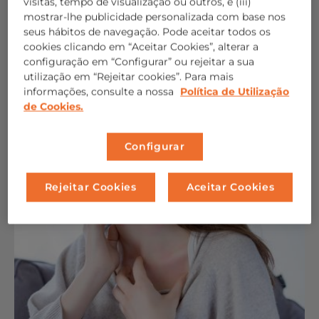
visitas, tempo de visualização ou outros, e (iii)
Secura, aperto ou inflamação são alguns dos
mostrar-lhe publicidade personalizada com base nos
sintomas da dermatite atópica no rosto dos
seus hábitos de navegação. Pode aceitar todos os
adultos....
cookies clicando em “Aceitar Cookies”, alterar a
configuração em “Configurar” ou rejeitar a sua
utilização em “Rejeitar cookies”. Para mais
informações, consulte a nossa
Política de Utilização
de Cookies.
Leia mais
Configurar
Rejeitar Cookies
Aceitar Cookies