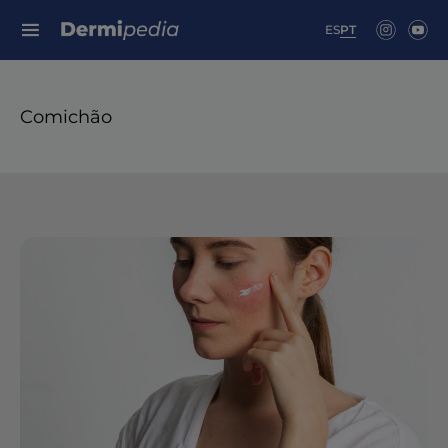
Search for:
ES
PT
Comichão