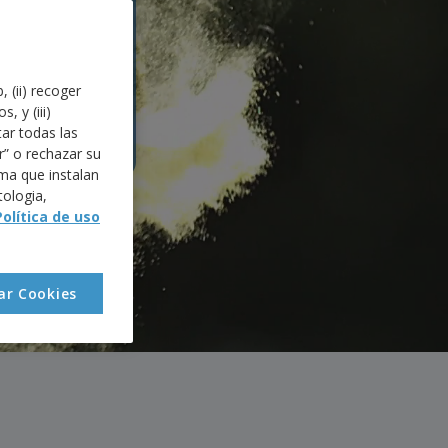
ers que
sidades
 (ii) recoger
, y (iii)
ar todas las
r” o rechazar su
ma que instalan
tologia,
Política de uso
ar Cookies