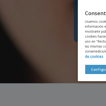
la sal
compar
Consent
Usamos cookie
información es
mostrarte pub
cookies hacie
uso en “Recha
las mismas coo
zonamedica.le
de cookies
Configu