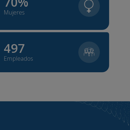
70
%
Mujeres
497
Empleados