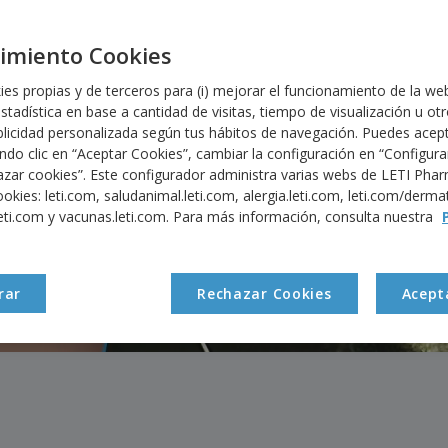
ud y el bienestar, y buscamos continuamente partn
tan nuestro compromiso de responder a las nece
imiento Cookies
cambiantes de los pacientes en todo el mundo.
s propias y de terceros para (i) mejorar el funcionamiento de la web,
Hazte partner
tadística en base a cantidad de visitas, tiempo de visualización u otros
licidad personalizada según tus hábitos de navegación. Puedes acept
ndo clic en “Aceptar Cookies”, cambiar la configuración en “Configura
zar cookies”. Este configurador administra varias webs de LETI Phar
kies: leti.com, saludanimal.leti.com, alergia.leti.com, leti.com/derma
ti.com y vacunas.leti.com. Para más información, consulta nuestra
rar
Rechazar Cookies
Acept