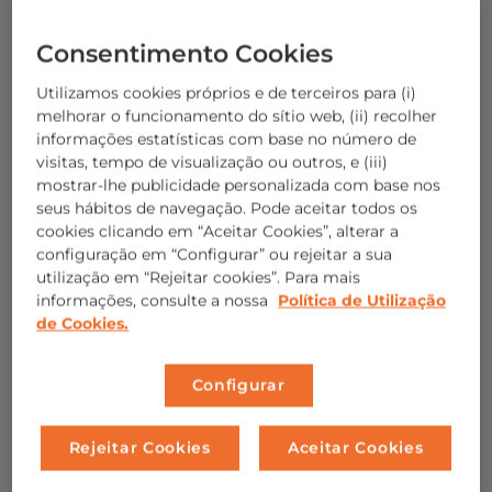
etc.
Consentimento Cookies
O
pH é neutro
em comparação com
o pH
Utilizamos cookies próprios e de terceiros para (i)
ligeiramente ácido do adulto.
melhorar o funcionamento do sítio web, (ii) recolher
A sua capacidade de regular a temperatura
informações estatísticas com base no número de
visitas, tempo de visualização ou outros, e (iii)
ainda não está bem desenvolvida
, pelo que
mostrar-lhe publicidade personalizada com base nos
são mais sensíveis às mudanças de
seus hábitos de navegação. Pode aceitar todos os
temperatura.
cookies clicando em “Aceitar Cookies”, alterar a
configuração em “Configurar” ou rejeitar a sua
A produção de melanina é inferior à dos
utilização em “Rejeitar cookies”. Para mais
adultos
e não atinge a quantidade de
informações, consulte a nossa
Política de Utilização
melanina necessária para uma proteção
de Cookies.
adequada contra o sol, pelo que a exposição
direta deve ser evitada.
Configurar
Ao nascer
, a produção de sebo é aumentada
devido à atividade hormonal recebida da mãe,
Rejeitar Cookies
Aceitar Cookies
mas após os dois meses de idade, o sebo é
muito reduzido e a sua pele tem um teor de