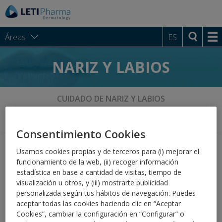
Áreas
ES
NARIZ Y LABIOS
CUIDADO DE NARIZ Y LABIOS
LA ZONA PERIBUCAL DEL BEBÉ
LA MUCOSA NASAL
Consentimiento Cookies
Cuidado de la mucosa nasal
Usamos cookies propias y de terceros para (i) mejorar el
funcionamiento de la web, (ii) recoger información
estadística en base a cantidad de visitas, tiempo de
La mucosa nasal
visualización u otros, y (iii) mostrarte publicidad
personalizada según tus hábitos de navegación. Puedes
aceptar todas las cookies haciendo clic en “Aceptar
La mucosa nasal tiene funciones varias como humidificar,
Cookies”, cambiar la configuración en “Configurar” o
calentar y retener las impurezas del aire que respiramos.