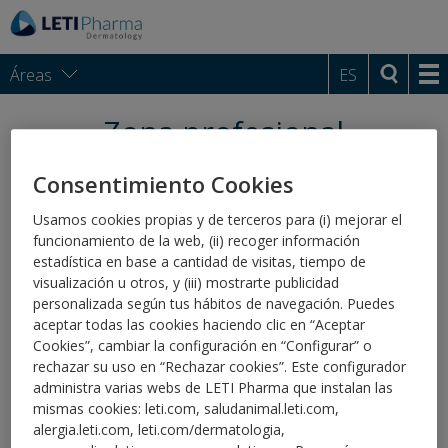
Áreas
ES
Zona profesional
Como laboratorio experto en el cuidado de la
Consentimiento Cookies
piel, LETI Pharma quiere compartir contigo sus
Usamos cookies propias y de terceros para (i) mejorar el
consejos y novedades.
funcionamiento de la web, (ii) recoger información
¿Te unes?
estadística en base a cantidad de visitas, tiempo de
visualización u otros, y (iii) mostrarte publicidad
personalizada según tus hábitos de navegación. Puedes
aceptar todas las cookies haciendo clic en “Aceptar
Cookies”, cambiar la configuración en “Configurar” o
rechazar su uso en “Rechazar cookies”. Este configurador
administra varias webs de LETI Pharma que instalan las
mismas cookies: leti.com, saludanimal.leti.com,
alergia.leti.com, leti.com/dermatologia,
ZONA FARMACIAS