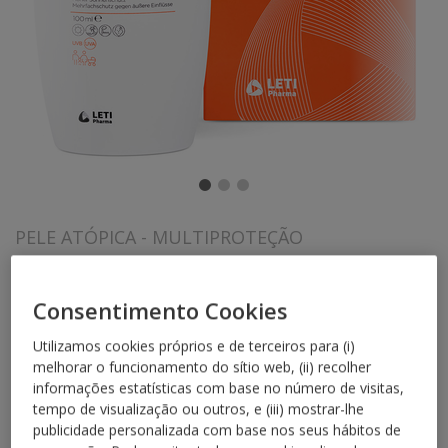
PELE ATÓPICA
MULTIPROTEÇÃO
LETIAT4 Defense
PHOTOPROTECT Fluido
Consentimento Cookies
SPF50
Utilizamos cookies próprios e de terceiros para (i)
melhorar o funcionamento do sítio web, (ii) recolher
informações estatísticas com base no número de visitas,
NOVO
tempo de visualização ou outros, e (iii) mostrar-lhe
Multiproteção solar específica para pele
publicidade personalizada com base nos seus hábitos de