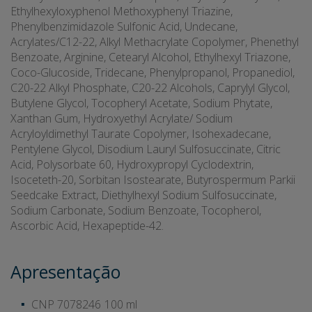
Ethylhexyloxyphenol Methoxyphenyl Triazine,
Phenylbenzimidazole Sulfonic Acid, Undecane,
Acrylates/C12-22, Alkyl Methacrylate Copolymer, Phenethyl
Benzoate, Arginine, Cetearyl Alcohol, Ethylhexyl Triazone,
Coco-Glucoside, Tridecane, Phenylpropanol, Propanediol,
C20-22 Alkyl Phosphate, C20-22 Alcohols, Caprylyl Glycol,
Butylene Glycol, Tocopheryl Acetate, Sodium Phytate,
Xanthan Gum, Hydroxyethyl Acrylate/ Sodium
Acryloyldimethyl Taurate Copolymer, Isohexadecane,
Pentylene Glycol, Disodium Lauryl Sulfosuccinate, Citric
Acid, Polysorbate 60, Hydroxypropyl Cyclodextrin,
Isoceteth-20, Sorbitan Isostearate, Butyrospermum Parkii
Seedcake Extract, Diethylhexyl Sodium Sulfosuccinate,
Sodium Carbonate, Sodium Benzoate, Tocopherol,
Ascorbic Acid, Hexapeptide-42.
Apresentação
CNP 7078246
100 ml