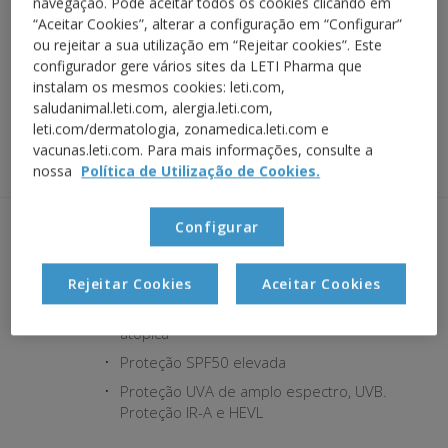
navegação. Pode aceitar todos os cookies clicando em
atópica.
“Aceitar Cookies”, alterar a configuração em “Configurar”
ou rejeitar a sua utilização em “Rejeitar cookies”. Este
EFEITO BARREIRA - CONTRA AGENTES EXTERNOS
configurador gere vários sites da LETI Pharma que
instalam os mesmos cookies: leti.com,
saludanimal.leti.com, alergia.leti.com,
leti.com/dermatologia, zonamedica.leti.com e
vacunas.leti.com. Para mais informações, consulte a
SOL
AREIA
POLUIÇÃO
TRANSPIRAÇÃO
WET SKIN
nossa
Política de Utilização de Cookies.
Configurar
CONTRA A RADIAÇÃO SOLAR
CONTRA A RADIAÇÃO SOLAR
Rejeitar Cookies
Aceitar Cookies
Seleção de filtros UV formulados para pele
atópica
Proteção SPF50 elevada
Proteção UVA de amplo espectro, UVB.
Proteção IR-A e HEVL