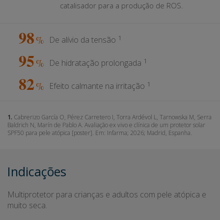
catalisador para a produção de ROS.
98
1
%
De alívio da tensão
95
1
%
De hidratação prolongada
82
1
%
Efeito calmante na irritação
1.
Cabrerizo García O, Pérez Carretero I, Torra Ardévol L, Tarnowska M, Serra
Baldrich N, Marín de Pablo A. Avaliação ex vivo e clínica de um protetor solar
SPF50 para pele atópica [poster]. Em: Infarma; 2026; Madrid, Espanha.
Indicações
Multiprotetor para crianças e adultos com pele atópica e
muito seca.